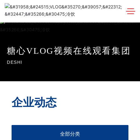
糖
心
V
L
O
G
视
频
在
线
观
看
集
团
D
E
S
H
I
企业动态
全部分类