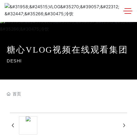
糖
心
V
L
O
G
视
频
在
线
观
看
集
团
D
E
S
H
I
首页