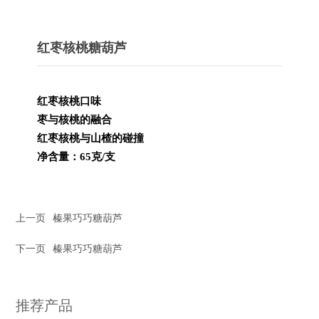
红枣核桃糖葫芦
红枣核桃口味
枣与核桃的
融合
红枣核桃与山楂的碰撞
净含量：
65
克
/
支
上一页
榛果巧巧糖葫芦
下一页
榛果巧巧糖葫芦
推荐产品