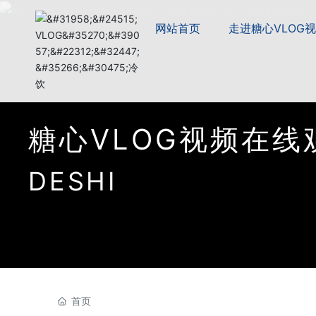
网站首页
走进糖心VLOG
糖
心
V
L
O
G
视
频
在
线
D
E
S
H
I
首页
+