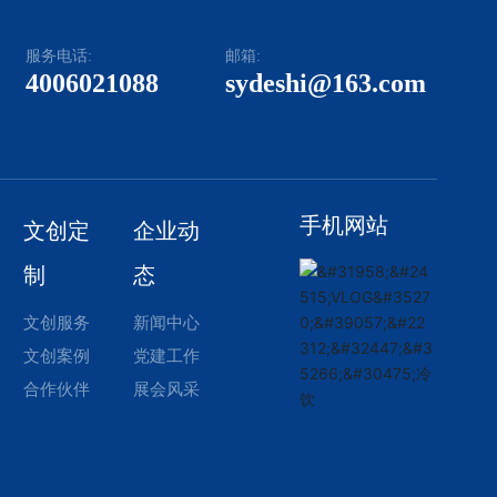
服务电话:
邮箱:
4006021088
sydeshi@163.com
手机网站
文创定
企业动
制
态
文创服务
新闻中心
文创案例
党建工作
合作伙伴
展会风采