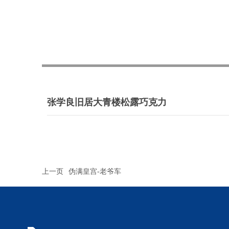
张学良旧居大青楼松露巧克力
上一页
伪满皇宫-老爷车