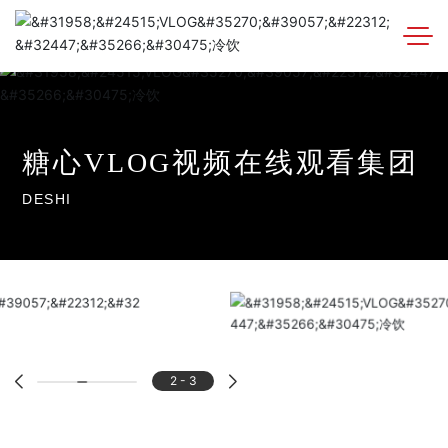
糖
心
V
L
O
G
视
频
在
线
观
看
集
团
D
E
S
H
I
2
-
3