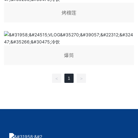
烤榴莲
爆筒
1
<
>