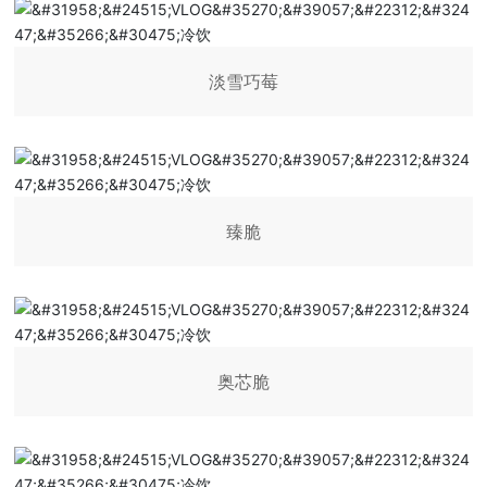
淡雪巧莓
臻脆
奥芯脆